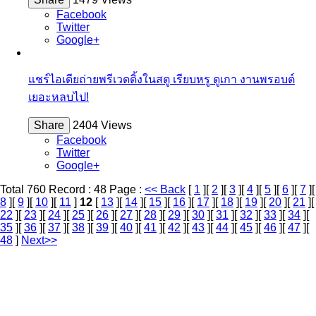
Facebook
Twitter
Google+
แชร์ไอเดียถ่ายพรีเวดดิ้งในสตู เรียบหรู ดูเกา งานพรอบต์
เยอะหลบไป!
Share
2404 Views
Facebook
Twitter
Google+
Total 760 Record : 48 Page :
<< Back
[
1
][
2
][
3
][
4
][
5
][
6
][
7
][
8
][
9
][
10
][
11
]
12
[
13
][
14
][
15
][
16
][
17
][
18
][
19
][
20
][
21
][
22
][
23
][
24
][
25
][
26
][
27
][
28
][
29
][
30
][
31
][
32
][
33
][
34
][
35
][
36
][
37
][
38
][
39
][
40
][
41
][
42
][
43
][
44
][
45
][
46
][
47
][
48
]
Next>>