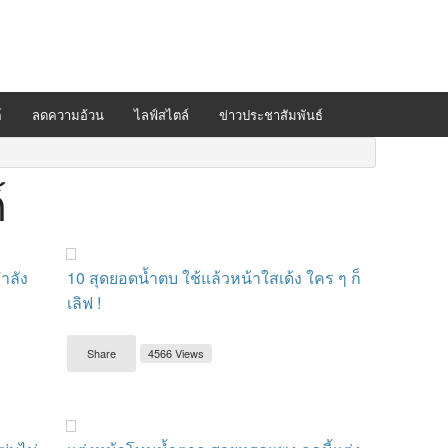
์
ลดความอ้วน
ไลฟ์สไตล์
ข่าวประชาสัมพันธ์
์
กำลัง
10 สุดยอดน้ำตบ ใช้แล้วหน้าใสเด้ง ใคร ๆ ก็
เลิฟ !
Share
4566 Views