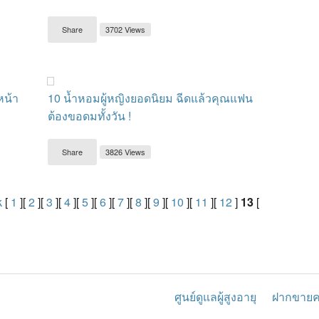
Share
3702 Views
งหน้า
10 น้ำหอมผู้หญิงยอดนิยม ฉีดแล้วคุณแฟน
ต้องขอดมทั้งวัน !
Share
3826 Views
k
[
1
][
2
][
3
][
4
][
5
][
6
][
7
][
8
][
9
][
10
][
11
][
12
]
13
[
ศูนย์ดูแลผู้สูงอายุ
ฝากขาย