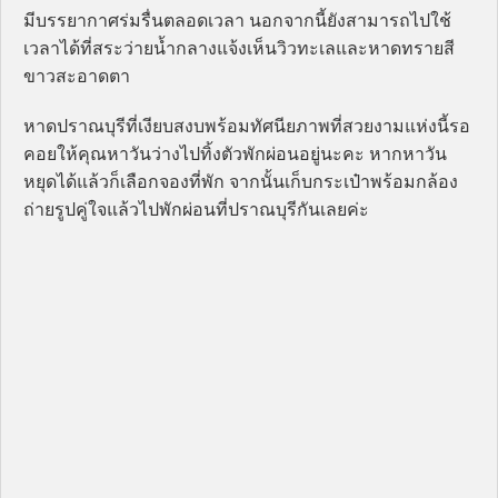
มีบรรยากาศร่มรื่นตลอดเวลา นอกจากนี้ยังสามารถไปใช้
เวลาได้ที่สระว่ายน้ำกลางแจ้งเห็นวิวทะเลและหาดทรายสี
ขาวสะอาดตา
หาดปราณบุรีที่เงียบสงบพร้อมทัศนียภาพที่สวยงามแห่งนี้รอ
คอยให้คุณหาวันว่างไปทิ้งตัวพักผ่อนอยู่นะคะ หากหาวัน
หยุดได้แล้วก็เลือกจองที่พัก จากนั้นเก็บกระเป๋าพร้อมกล้อง
ถ่ายรูปคู่ใจแล้วไปพักผ่อนที่ปราณบุรีกันเลยค่ะ