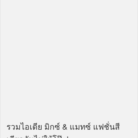
รวมไอเดีย มิกซ์ & แมทซ์ แฟชั่นสี